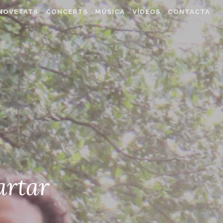
NOVETATS
CONCERTS
MÚSICA
VÍDEOS
CONTACTA
artar