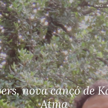
INICI
ers, nova cançó de K
Atma