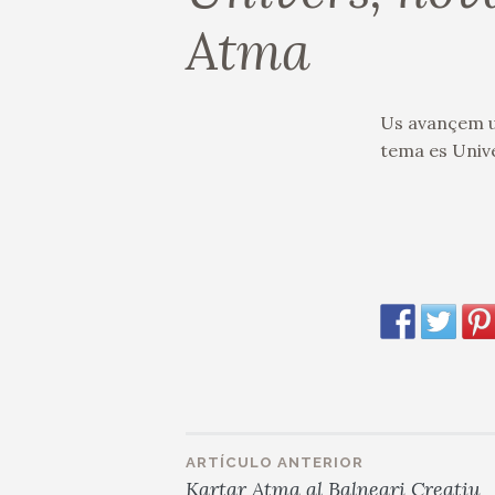
Atma
Us avançem un
tema es Unive
ARTÍCULO ANTERIOR
Navegación
Kartar Atma al Balneari Creatiu