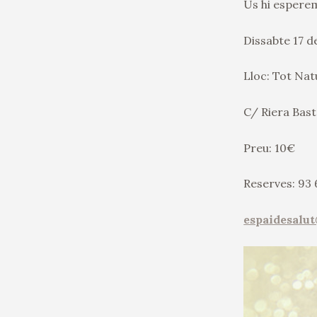
Us hi esperem
Dissabte 17 d
Lloc: Tot Nat
C/ Riera Bast
Preu: 10€
Reserves: 93 
espaidesalut