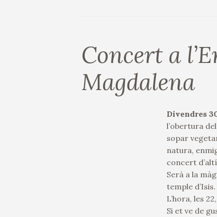
Concert a l’
Magdalena
Divendres 30
l’obertura de
sopar vegetar
natura, enmig
concert d’alt
Serà a la mà
temple d’Isis.
L’hora, les 2
Si et ve de gu