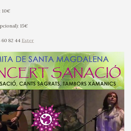
: 10€
pcional): 15€
6 60 82 44
Ester