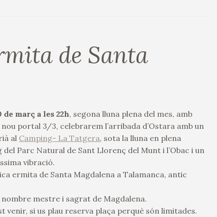
Ermita de Santa
 de març a les 22h
, segona lluna plena del mes, amb
l nou portal 3/3, celebrarem l’arribada d’Ostara amb un
ià al
Camping- La Tatgera
, sota la lluna en plena
 del Parc Natural de Sant Llorenç del Munt i l’Obac i un
íssima vibració.
gica ermita de Santa Magdalena a Talamanca, antic
2, nombre mestre i sagrat de Magdalena.
st venir, si us plau reserva plaça perquè són limi
tades.